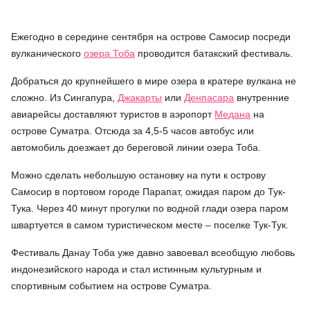
Ежегодно в середине сентября на острове Самосир посреди
вулканического
озера Тоба
проводится батакский фестиваль.
Добраться до крупнейшего в мире озера в кратере вулкана не
сложно. Из Сингапура,
Джакарты
или
Денпасара
внутренние
авиарейсы доставляют туристов в аэропорт
Медана
на
острове Суматра. Отсюда за 4,5-5 часов автобус или
автомобиль доезжает до береговой линии озера Тоба.
Можно сделать небольшую остановку на пути к острову
Самосир в портовом городе Парапат, ожидая паром до Тук-
Тука. Через 40 минут прогулки по водной глади озера паром
швартуется в самом туристическом месте – поселке Тук-Тук.
Фестиваль Данау Тоба уже давно завоевал всеобщую любовь
индонезийского народа и стал истинным культурным и
спортивным событием на острове Суматра.