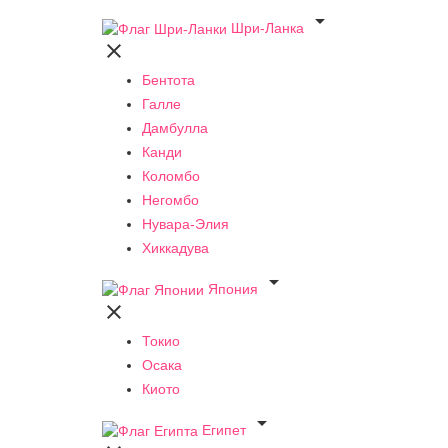

Шри-Ланка

Бентота
Галле
Дамбулла
Канди
Коломбо
Негомбо
Нувара-Элия
Хиккадува

Япония

Токио
Осака
Киото

Египет