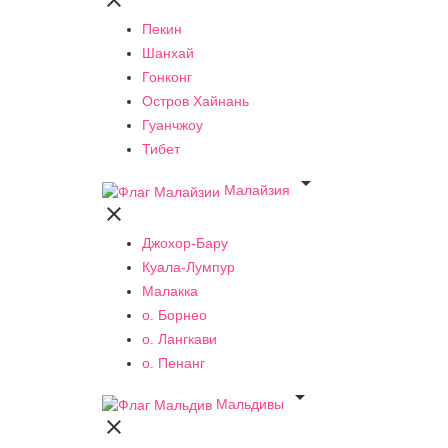

Пекин
Шанхай
Гонконг
Остров Хайнань
Гуанчжоу
Тибет

Малайзия

Джохор-Бару
Куала-Лумпур
Малакка
о. Борнео
о. Лангкави
о. Пенанг

Мальдивы
