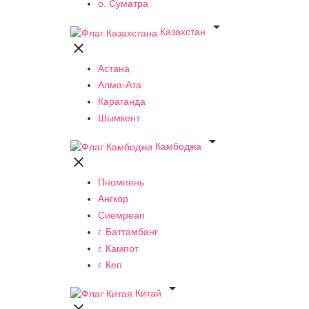
о. Суматра

Казахстан

Астана
Алма-Ата
Караганда
Шымкент

Камбоджа

Пномпень
Ангкор
Сиемреап
г. Баттамбанг
г. Кампот
г. Кеп

Китай