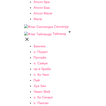
Атолл Ари
Атолл Баа
Атолл Мале
Мале
Сингапур

Тайланд

Бангкок
о. Пхукет
Паттайя
о. Самуи
пр-я Краби
о. Ко Чанг
Пай
Хуа Хин
Чианг Май
о. Ко Сичанг
о. Панган