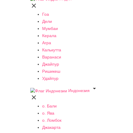

Гоа
Дели
Мумбаи
Керала
Агра
Калькутта
Варанаси
Джайпур
Ришикеш
Удайпур

Индонезия

о. Бали
о. Ява
о. Ломбок
Джакарта