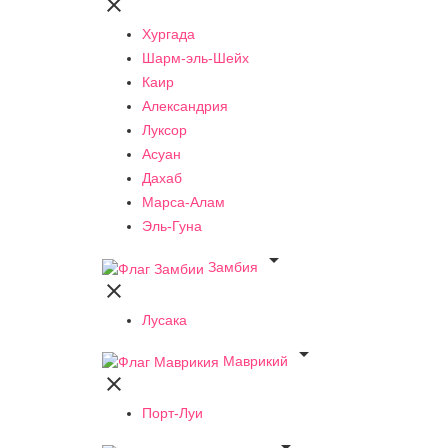

Хургада
Шарм-эль-Шейх
Каир
Александрия
Луксор
Асуан
Дахаб
Марса-Алам
Эль-Гуна

Замбия

Лусака

Маврикий

Порт-Луи
