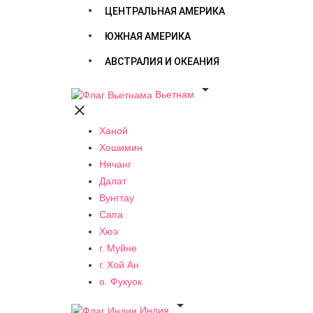
ЦЕНТРАЛЬНАЯ АМЕРИКА
ЮЖНАЯ АМЕРИКА
АВСТРАЛИЯ И ОКЕАНИЯ

Вьетнам

Ханой
Хошимин
Нячанг
Далат
Вунгтау
Сапа
Хюэ
г. Муйне
г. Хой Ан
о. Фукуок

Индия