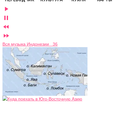




Вся музыка Индонезии 36