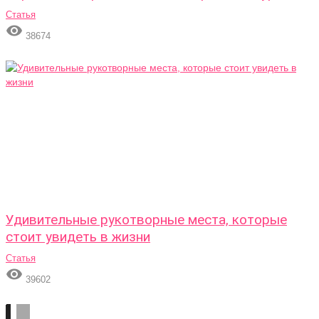
Статья

38674
Удивительные рукотворные места, которые
стоит увидеть в жизни
Статья

39602