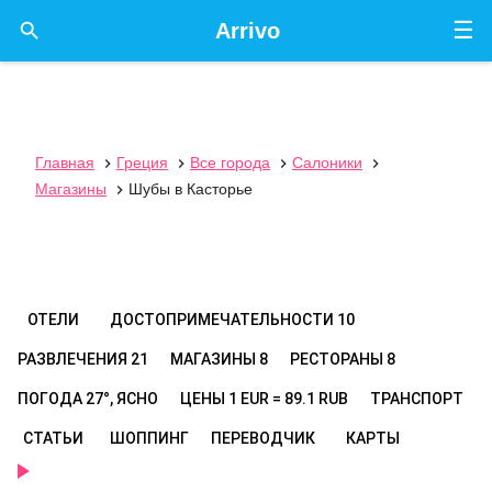
☰

Arrivo
Главная
Греция
Все города
Салоники




Магазины
Шубы в Касторье

ОТЕЛИ
ДОСТОПРИМЕЧАТЕЛЬНОСТИ
10
РАЗВЛЕЧЕНИЯ
21
МАГАЗИНЫ
8
РЕСТОРАНЫ
8
ПОГОДА
27°, ЯСНО
ЦЕНЫ
1 EUR = 89.1 RUB
ТРАНСПОРТ
СТАТЬИ
ШОППИНГ
ПЕРЕВОДЧИК
КАРТЫ
