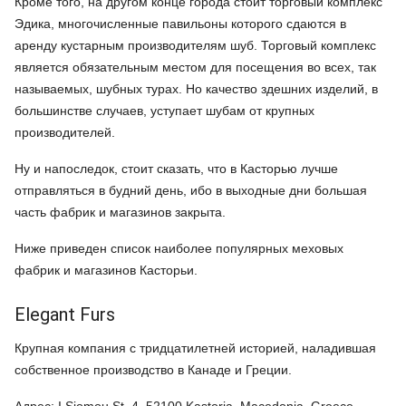
Кроме того, на другом конце города стоит торговый комплекс
Эдика, многочисленные павильоны которого сдаются в
аренду кустарным производителям шуб. Торговый комплекс
является обязательным местом для посещения во всех, так
называемых, шубных турах. Но качество здешних изделий, в
большинстве случаев, уступает шубам от крупных
производителей.
Ну и напоследок, стоит сказать, что в Касторью лучше
отправляться в будний день, ибо в выходные дни большая
часть фабрик и магазинов закрыта.
Ниже приведен список наиболее популярных меховых
фабрик и магазинов Касторьи.
Elegant Furs
Крупная компания с тридцатилетней историей, наладившая
собственное производство в Канаде и Греции.
Адрес: I.Siomou St. 4, 52100 Kastoria, Macedonia, Greece