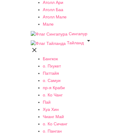
Атолл Ари
Атолл Баа
Атолл Мале
Мале
Сингапур

Тайланд

Бангкок
о. Пхукет
Паттайя
о. Самуи
пр-я Краби
о. Ко Чанг
Пай
Хуа Хин
Чианг Май
о. Ко Сичанг
о. Панган