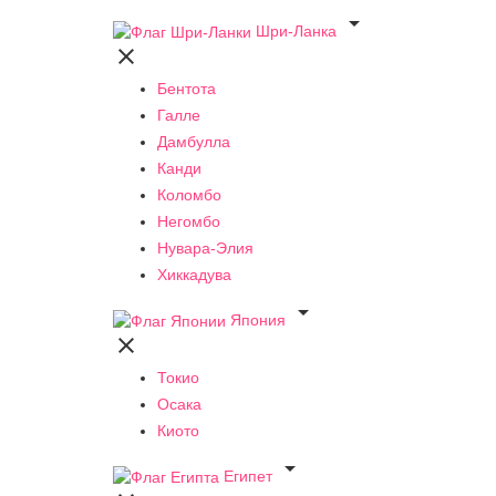

Шри-Ланка

Бентота
Галле
Дамбулла
Канди
Коломбо
Негомбо
Нувара-Элия
Хиккадува

Япония

Токио
Осака
Киото

Египет