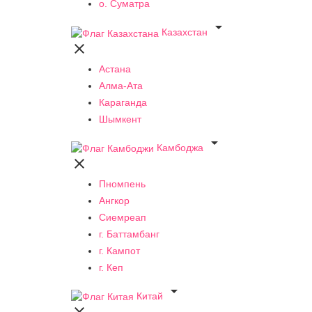
о. Суматра

Казахстан

Астана
Алма-Ата
Караганда
Шымкент

Камбоджа

Пномпень
Ангкор
Сиемреап
г. Баттамбанг
г. Кампот
г. Кеп

Китай