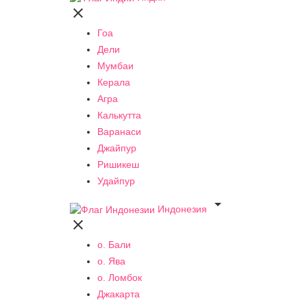

Гоа
Дели
Мумбаи
Керала
Агра
Калькутта
Варанаси
Джайпур
Ришикеш
Удайпур

Индонезия

о. Бали
о. Ява
о. Ломбок
Джакарта