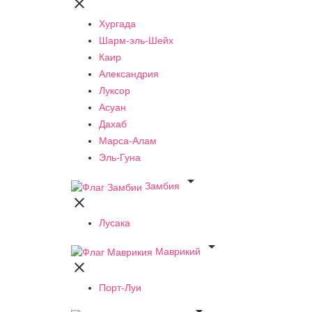

Хургада
Шарм-эль-Шейх
Каир
Александрия
Луксор
Асуан
Дахаб
Марса-Алам
Эль-Гуна

Замбия

Лусака

Маврикий

Порт-Луи
