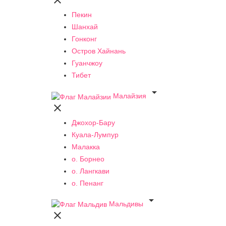

Пекин
Шанхай
Гонконг
Остров Хайнань
Гуанчжоу
Тибет

Малайзия

Джохор-Бару
Куала-Лумпур
Малакка
о. Борнео
о. Лангкави
о. Пенанг

Мальдивы
