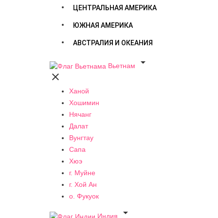
ЦЕНТРАЛЬНАЯ АМЕРИКА
ЮЖНАЯ АМЕРИКА
АВСТРАЛИЯ И ОКЕАНИЯ

Вьетнам

Ханой
Хошимин
Нячанг
Далат
Вунгтау
Сапа
Хюэ
г. Муйне
г. Хой Ан
о. Фукуок

Индия