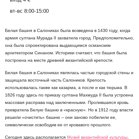
вт-вс 8:00-15:00
Белая башня в Салониках была возведена в 1430 году, когда
армия султана Мурада II захватила город. Предположительно,
она была спроектирована выдающимся османским
архитектором Синаном. Историки считают, что башня была
построена на месте древней византийской крепости.
Белая башня в Салониках являлась частью городской стены и
защищала восточный часть Салоников. Крепость
использовалась также как казарма, а после и как тюрьма. В
1826 году здесь по приказу султана Махмуда II была устроена
массовая расправа над заключенными. Пролившаяся кровь
превратила Белую башню в «красную». Но в 1912 году власти
решили «очистить» башню – они заново побелили ее,
символически освободив ее от кровавого прошлого.
Сегодня здесь располагается
Музей византийской культуры
,