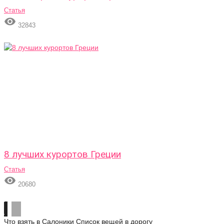
Статья

32843
8 лучших курортов Греции
Статья

20680
Что взять в Салоники
Список вещей в дорогу