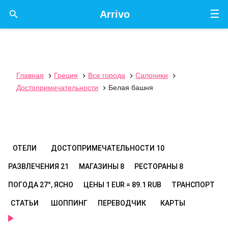
☰

Arrivo
Главная
Греция
Все города
Салоники




Достопримечательности
Белая башня

ОТЕЛИ
ДОСТОПРИМЕЧАТЕЛЬНОСТИ
10
РАЗВЛЕЧЕНИЯ
21
МАГАЗИНЫ
8
РЕСТОРАНЫ
8
ПОГОДА
27°, ЯСНО
ЦЕНЫ
1 EUR = 89.1 RUB
ТРАНСПОРТ
СТАТЬИ
ШОППИНГ
ПЕРЕВОДЧИК
КАРТЫ
