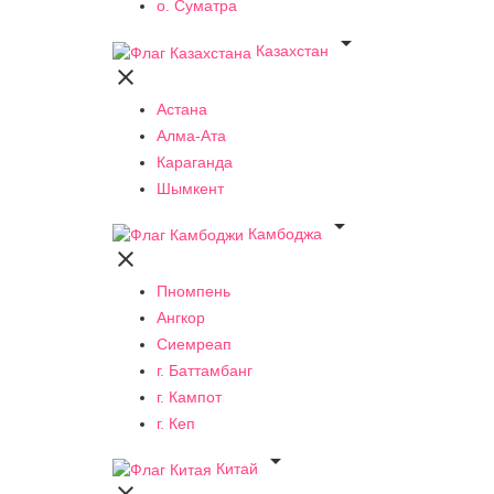
о. Суматра

Казахстан

Астана
Алма-Ата
Караганда
Шымкент

Камбоджа

Пномпень
Ангкор
Сиемреап
г. Баттамбанг
г. Кампот
г. Кеп

Китай