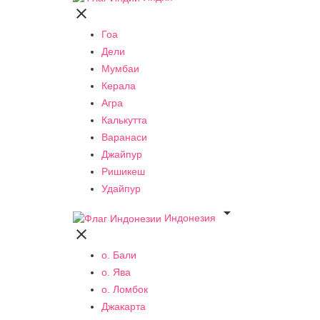

Гоа
Дели
Мумбаи
Керала
Агра
Калькутта
Варанаси
Джайпур
Ришикеш
Удайпур

Индонезия

о. Бали
о. Ява
о. Ломбок
Джакарта