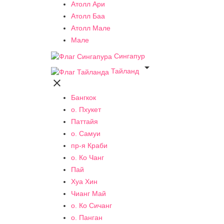
Атолл Ари
Атолл Баа
Атолл Мале
Мале
Сингапур

Тайланд

Бангкок
о. Пхукет
Паттайя
о. Самуи
пр-я Краби
о. Ко Чанг
Пай
Хуа Хин
Чианг Май
о. Ко Сичанг
о. Панган