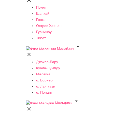

Пекин
Шанхай
Гонконг
Остров Хайнань
Гуанчжоу
Тибет

Малайзия

Джохор-Бару
Куала-Лумпур
Малакка
о. Борнео
о. Лангкави
о. Пенанг

Мальдивы
