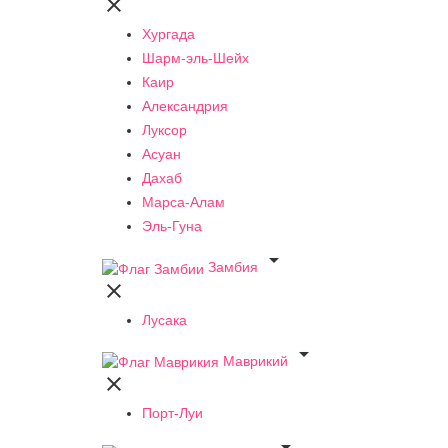

Хургада
Шарм-эль-Шейх
Каир
Александрия
Луксор
Асуан
Дахаб
Марса-Алам
Эль-Гуна

Замбия

Лусака

Маврикий

Порт-Луи
