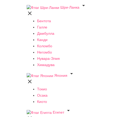

Шри-Ланка

Бентота
Галле
Дамбулла
Канди
Коломбо
Негомбо
Нувара-Элия
Хиккадува

Япония

Токио
Осака
Киото

Египет