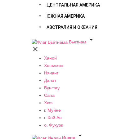
ЦЕНТРАЛЬНАЯ АМЕРИКА
ЮЖНАЯ АМЕРИКА
АВСТРАЛИЯ И ОКЕАНИЯ

Вьетнам

Ханой
Хошимин
Нячанг
Далат
Вунгтау
Сапа
Хюэ
г. Муйне
г. Хой Ан
о. Фукуок

Индия