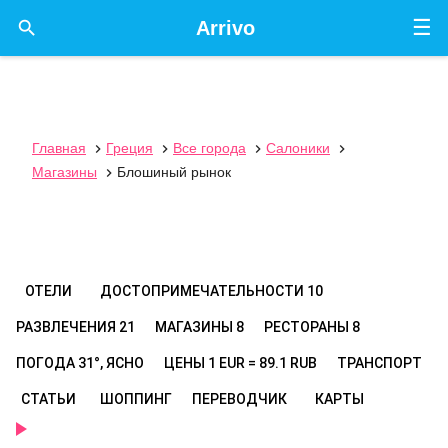
☰

Arrivo
Главная
Греция
Все города
Салоники




Магазины
Блошиный рынок

ОТЕЛИ
ДОСТОПРИМЕЧАТЕЛЬНОСТИ
10
РАЗВЛЕЧЕНИЯ
21
МАГАЗИНЫ
8
РЕСТОРАНЫ
8
ПОГОДА
31°, ЯСНО
ЦЕНЫ
1 EUR = 89.1 RUB
ТРАНСПОРТ
СТАТЬИ
ШОППИНГ
ПЕРЕВОДЧИК
КАРТЫ
