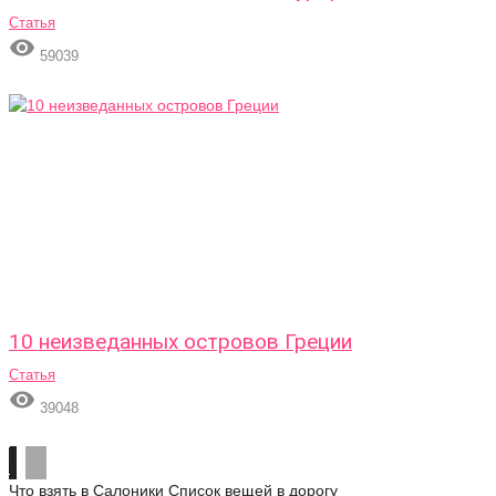
Статья

59039
10 неизведанных островов Греции
Статья

39048
Что взять в Салоники
Список вещей в дорогу