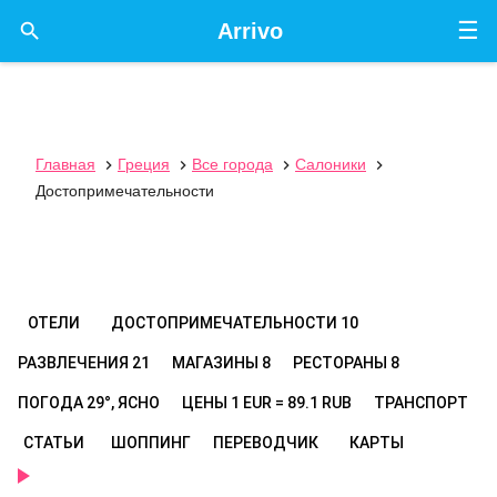
☰

Arrivo
Главная
Греция
Все города
Салоники




Достопримечательности
ОТЕЛИ
ДОСТОПРИМЕЧАТЕЛЬНОСТИ
10
РАЗВЛЕЧЕНИЯ
21
МАГАЗИНЫ
8
РЕСТОРАНЫ
8
ПОГОДА
29°, ЯСНО
ЦЕНЫ
1 EUR = 89.1 RUB
ТРАНСПОРТ
СТАТЬИ
ШОППИНГ
ПЕРЕВОДЧИК
КАРТЫ
