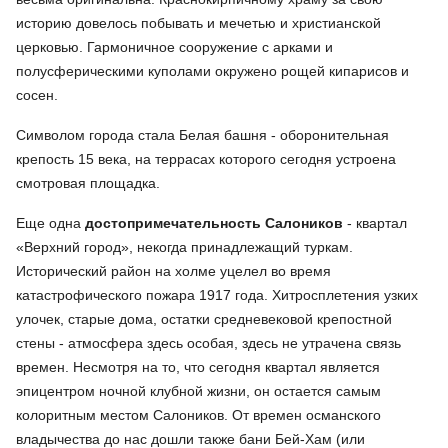
историю довелось побывать и мечетью и христианской
церковью. Гармоничное сооружение с арками и
полусферическими куполами окружено рощей кипарисов и
сосен.
Символом города стала Белая башня - оборонительная
крепость 15 века, на террасах которого сегодня устроена
смотровая площадка.
Еще одна
достопримечательность Салоников
- квартал
«Верхний город», некогда принадлежащий туркам.
Исторический район на холме уцелел во время
катастрофического пожара 1917 года. Хитросплетения узких
улочек, старые дома, остатки средневековой крепостной
стены - атмосфера здесь особая, здесь не утрачена связь
времен. Несмотря на то, что сегодня квартал является
эпицентром ночной клубной жизни, он остается самым
колоритным местом Салоников. От времен османского
владычества до нас дошли также бани Бей-Хам (или