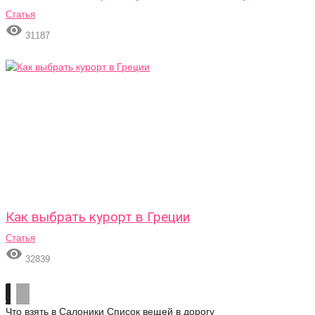
Статья

31187
Как выбрать курорт в Греции
Статья

32839
Что взять в Салоники
Список вещей в дорогу