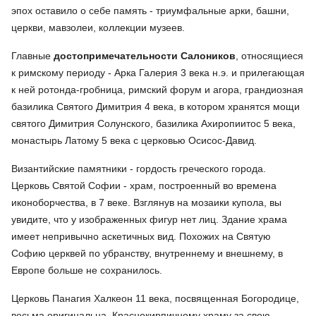
эпох оставило о себе память - триумфальные арки, башни,
церкви, мавзолеи, коллекции музеев.
Главные
достопримечательности Салоников
, относящиеся
к римскому периоду - Арка Галерия 3 века н.э. и прилегающая
к ней ротонда-гробница, римский форум и агора, грандиозная
базилика Святого Димитрия 4 века, в котором хранятся мощи
святого Димитрия Солунского, базилика Ахиропиитос 5 века,
монастырь Латому 5 века с церковью Осисос-Давид.
Византийские памятники - гордость греческого города.
Церковь Святой Софии - храм, построенный во времена
иконоборчества, в 7 веке. Взглянув на мозаики купола, вы
увидите, что у изображенных фигур нет лиц. Здание храма
имеет непривычно аскетичных вид. Похожих на Святую
Софию церквей по убранству, внутреннему и внешнему, в
Европе больше не сохранилось.
Церковь Панагия Халкеон 11 века, посвященная Богородице,
весьма оригинальна. Краснокирпичному храму за свою