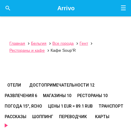
☰

Arrivo
Главная
Бельгия
Все города
Гент




Рестораны и кафе
Кафе Soup'R

ОТЕЛИ
ДОСТОПРИМЕЧАТЕЛЬНОСТИ
12
РАЗВЛЕЧЕНИЯ
6
МАГАЗИНЫ
10
РЕСТОРАНЫ
10
ПОГОДА
15°, ЯСНО
ЦЕНЫ
1 EUR = 89.1 RUB
ТРАНСПОРТ
РАССКАЗЫ
ШОППИНГ
ПЕРЕВОДЧИК
КАРТЫ
