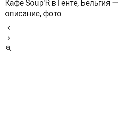
Кафе Soup'R в Генте, Бельгия —
описание, фото


