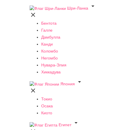

Шри-Ланка

Бентота
Галле
Дамбулла
Канди
Коломбо
Негомбо
Нувара-Элия
Хиккадува

Япония

Токио
Осака
Киото

Египет