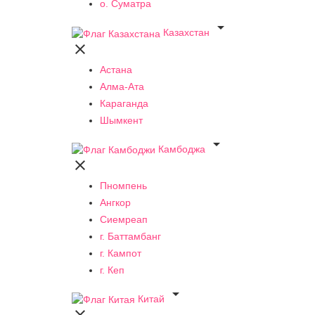
о. Суматра

Казахстан

Астана
Алма-Ата
Караганда
Шымкент

Камбоджа

Пномпень
Ангкор
Сиемреап
г. Баттамбанг
г. Кампот
г. Кеп

Китай