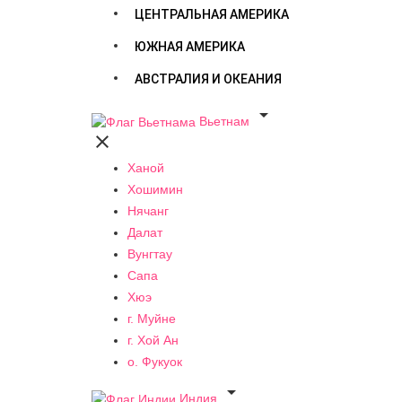
ЦЕНТРАЛЬНАЯ АМЕРИКА
ЮЖНАЯ АМЕРИКА
АВСТРАЛИЯ И ОКЕАНИЯ

Вьетнам

Ханой
Хошимин
Нячанг
Далат
Вунгтау
Сапа
Хюэ
г. Муйне
г. Хой Ан
о. Фукуок

Индия