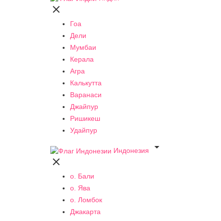

Гоа
Дели
Мумбаи
Керала
Агра
Калькутта
Варанаси
Джайпур
Ришикеш
Удайпур

Индонезия

о. Бали
о. Ява
о. Ломбок
Джакарта