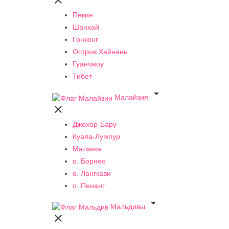

Пекин
Шанхай
Гонконг
Остров Хайнань
Гуанчжоу
Тибет

Малайзия

Джохор-Бару
Куала-Лумпур
Малакка
о. Борнео
о. Лангкави
о. Пенанг

Мальдивы
