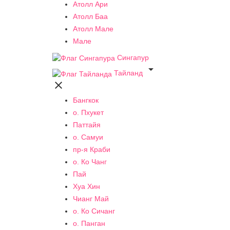
Атолл Ари
Атолл Баа
Атолл Мале
Мале
Сингапур

Тайланд

Бангкок
о. Пхукет
Паттайя
о. Самуи
пр-я Краби
о. Ко Чанг
Пай
Хуа Хин
Чианг Май
о. Ко Сичанг
о. Панган