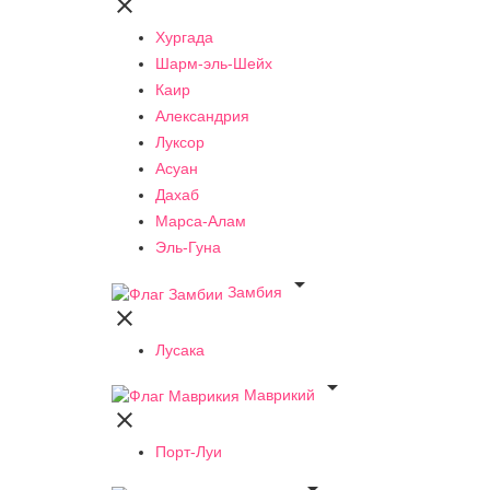

Хургада
Шарм-эль-Шейх
Каир
Александрия
Луксор
Асуан
Дахаб
Марса-Алам
Эль-Гуна

Замбия

Лусака

Маврикий

Порт-Луи
