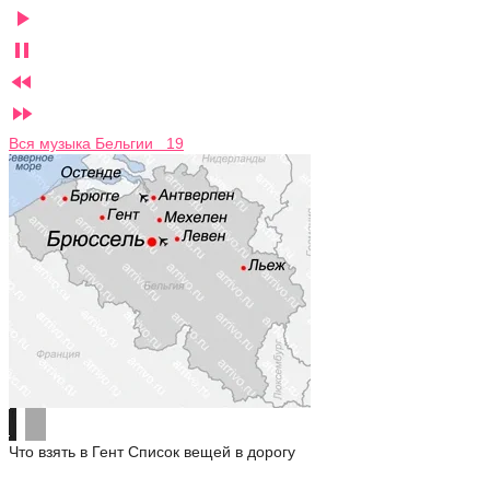




Вся музыка Бельгии 19
Что взять в Гент
Список вещей в дорогу