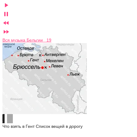




Вся музыка Бельгии 19
Что взять в Гент
Список вещей в дорогу