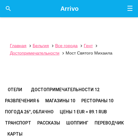
☰

Arrivo
Главная
Бельгия
Все города
Гент




Достопримечательности
Мост Святого Михаила

ОТЕЛИ
ДОСТОПРИМЕЧАТЕЛЬНОСТИ
12
РАЗВЛЕЧЕНИЯ
6
МАГАЗИНЫ
10
РЕСТОРАНЫ
10
ПОГОДА
26°, ОБЛАЧНО
ЦЕНЫ
1 EUR = 89.1 RUB
ТРАНСПОРТ
РАССКАЗЫ
ШОППИНГ
ПЕРЕВОДЧИК
КАРТЫ