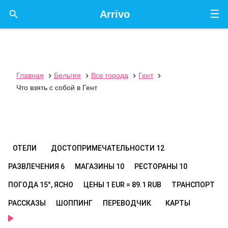
☰

Arrivo
Главная
Бельгия
Все города
Гент




Что взять с собой в Гент
ОТЕЛИ
ДОСТОПРИМЕЧАТЕЛЬНОСТИ
12
РАЗВЛЕЧЕНИЯ
6
МАГАЗИНЫ
10
РЕСТОРАНЫ
10
ПОГОДА
15°, ЯСНО
ЦЕНЫ
1 EUR = 89.1 RUB
ТРАНСПОРТ
РАССКАЗЫ
ШОППИНГ
ПЕРЕВОДЧИК
КАРТЫ
