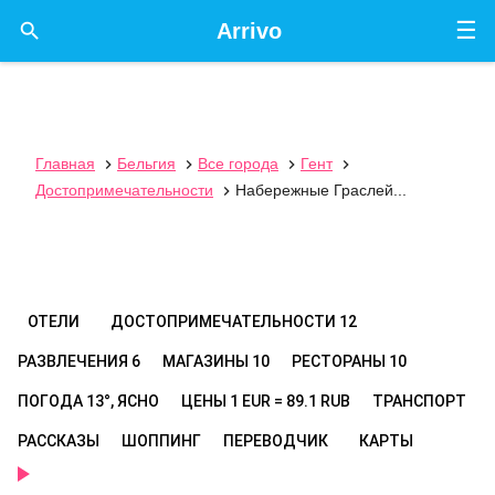
☰

Arrivo
Главная
Бельгия
Все города
Гент




Достопримечательности
Набережные Граслей...

ОТЕЛИ
ДОСТОПРИМЕЧАТЕЛЬНОСТИ
12
РАЗВЛЕЧЕНИЯ
6
МАГАЗИНЫ
10
РЕСТОРАНЫ
10
ПОГОДА
13°, ЯСНО
ЦЕНЫ
1 EUR = 89.1 RUB
ТРАНСПОРТ
РАССКАЗЫ
ШОППИНГ
ПЕРЕВОДЧИК
КАРТЫ
