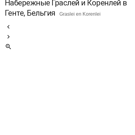
Набережные Граслей и Коренлей в
Генте, Бельгия
Graslei en Korenlei


