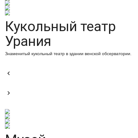
Кукольный театр
Урания
Знаменитый кукольный театр в здании венской обсерватории.

