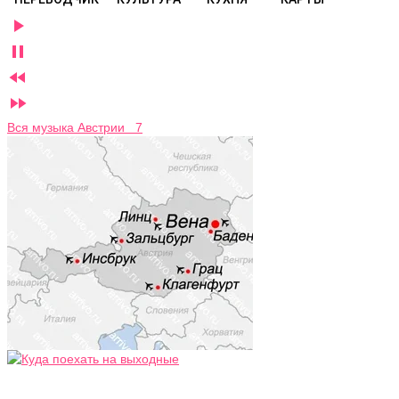




Вся музыка Австрии 7