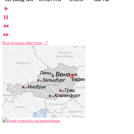




Вся музыка Австрии 7