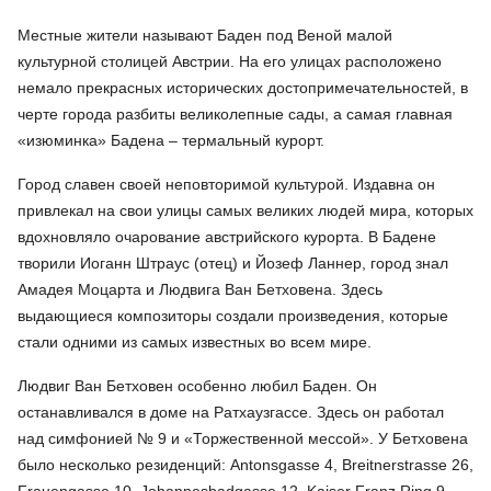
Местные жители называют Баден под Веной малой
культурной столицей Австрии. На его улицах расположено
немало прекрасных исторических достопримечательностей, в
черте города разбиты великолепные сады, а самая главная
«изюминка» Бадена – термальный курорт.
Город славен своей неповторимой культурой. Издавна он
привлекал на свои улицы самых великих людей мира, которых
вдохновляло очарование австрийского курорта. В Бадене
творили Иоганн Штраус (отец) и Йозеф Ланнер, город знал
Амадея Моцарта и Людвига Ван Бетховена. Здесь
выдающиеся композиторы создали произведения, которые
стали одними из самых известных во всем мире.
Людвиг Ван Бетховен особенно любил Баден. Он
останавливался в доме на Ратхаузгассе. Здесь он работал
над симфонией № 9 и «Торжественной мессой». У Бетховена
было несколько резиденций: Antonsgasse 4, Breitnerstrasse 26,