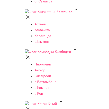
о. Суматра

Казахстан

Астана
Алма-Ата
Караганда
Шымкент

Камбоджа

Пномпень
Ангкор
Сиемреап
г. Баттамбанг
г. Кампот
г. Кеп

Китай