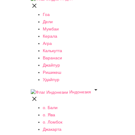

Гоа
Дели
Мумбаи
Керала
Агра
Калькутта
Варанаси
Джайпур
Ришикеш
Удайпур

Индонезия

о. Бали
о. Ява
о. Ломбок
Джакарта