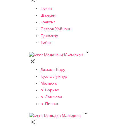

Пекин
Шанхай
Гонконг
Остров Хайнань
Гуанчжоу
Тибет

Малайзия

Джохор-Бару
Куала-Лумпур
Малакка
о. Борнео
о. Лангкави
о. Пенанг

Мальдивы
