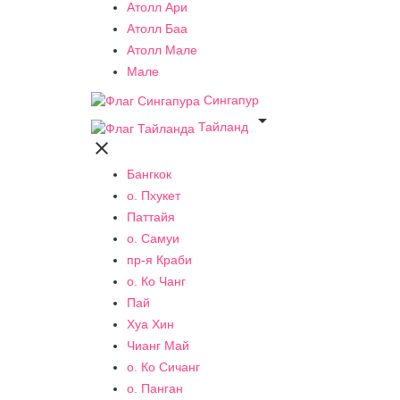
Атолл Ари
Атолл Баа
Атолл Мале
Мале
Сингапур

Тайланд

Бангкок
о. Пхукет
Паттайя
о. Самуи
пр-я Краби
о. Ко Чанг
Пай
Хуа Хин
Чианг Май
о. Ко Сичанг
о. Панган