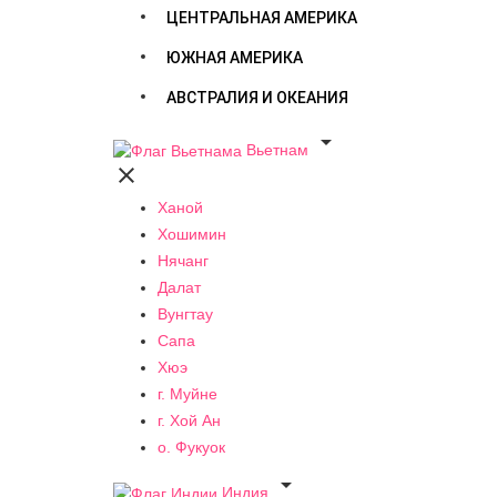
ЦЕНТРАЛЬНАЯ АМЕРИКА
ЮЖНАЯ АМЕРИКА
АВСТРАЛИЯ И ОКЕАНИЯ

Вьетнам

Ханой
Хошимин
Нячанг
Далат
Вунгтау
Сапа
Хюэ
г. Муйне
г. Хой Ан
о. Фукуок

Индия