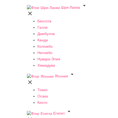

Шри-Ланка

Бентота
Галле
Дамбулла
Канди
Коломбо
Негомбо
Нувара-Элия
Хиккадува

Япония

Токио
Осака
Киото

Египет