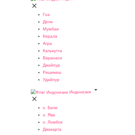

Гоа
Дели
Мумбаи
Керала
Агра
Калькутта
Варанаси
Джайпур
Ришикеш
Удайпур

Индонезия

о. Бали
о. Ява
о. Ломбок
Джакарта