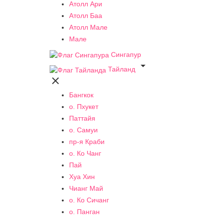
Атолл Ари
Атолл Баа
Атолл Мале
Мале
Сингапур

Тайланд

Бангкок
о. Пхукет
Паттайя
о. Самуи
пр-я Краби
о. Ко Чанг
Пай
Хуа Хин
Чианг Май
о. Ко Сичанг
о. Панган