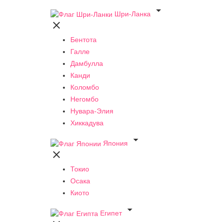

Шри-Ланка

Бентота
Галле
Дамбулла
Канди
Коломбо
Негомбо
Нувара-Элия
Хиккадува

Япония

Токио
Осака
Киото

Египет