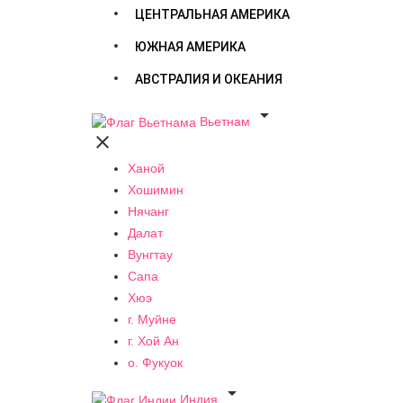
ЦЕНТРАЛЬНАЯ АМЕРИКА
ЮЖНАЯ АМЕРИКА
АВСТРАЛИЯ И ОКЕАНИЯ

Вьетнам

Ханой
Хошимин
Нячанг
Далат
Вунгтау
Сапа
Хюэ
г. Муйне
г. Хой Ан
о. Фукуок

Индия