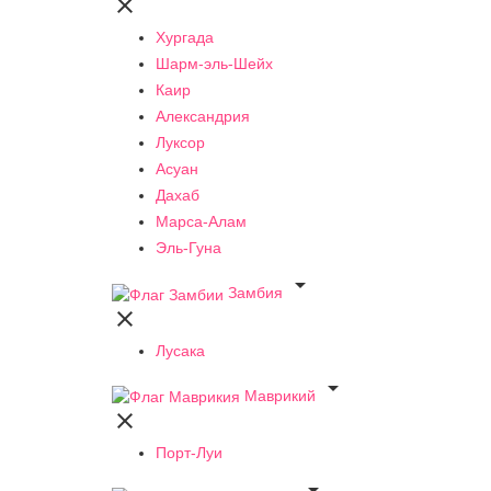

Хургада
Шарм-эль-Шейх
Каир
Александрия
Луксор
Асуан
Дахаб
Марса-Алам
Эль-Гуна

Замбия

Лусака

Маврикий

Порт-Луи
