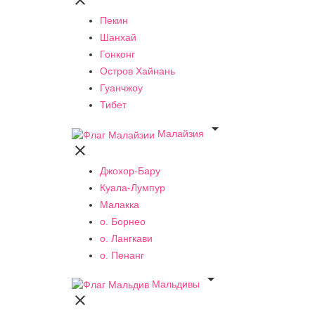

Пекин
Шанхай
Гонконг
Остров Хайнань
Гуанчжоу
Тибет

Малайзия

Джохор-Бару
Куала-Лумпур
Малакка
о. Борнео
о. Лангкави
о. Пенанг

Мальдивы
