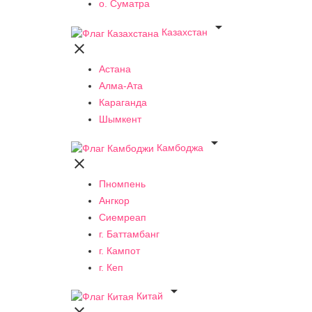
о. Суматра

Казахстан

Астана
Алма-Ата
Караганда
Шымкент

Камбоджа

Пномпень
Ангкор
Сиемреап
г. Баттамбанг
г. Кампот
г. Кеп

Китай