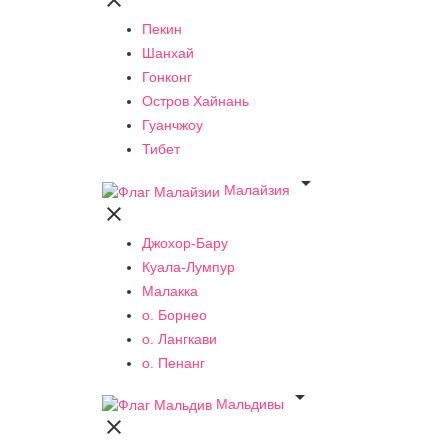

Пекин
Шанхай
Гонконг
Остров Хайнань
Гуанчжоу
Тибет

Малайзия

Джохор-Бару
Куала-Лумпур
Малакка
о. Борнео
о. Лангкави
о. Пенанг

Мальдивы
