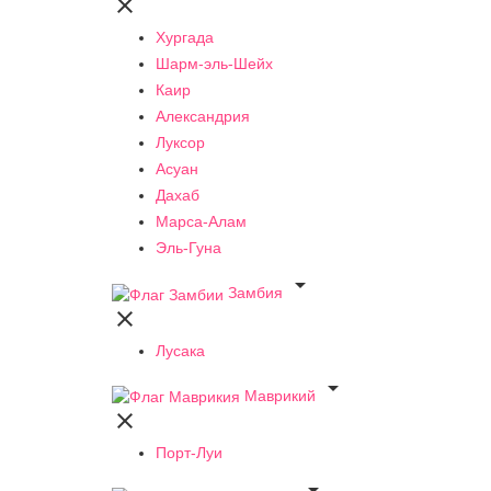

Хургада
Шарм-эль-Шейх
Каир
Александрия
Луксор
Асуан
Дахаб
Марса-Алам
Эль-Гуна

Замбия

Лусака

Маврикий

Порт-Луи
