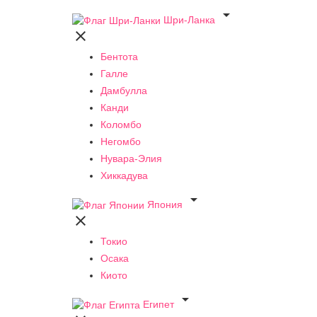

Шри-Ланка

Бентота
Галле
Дамбулла
Канди
Коломбо
Негомбо
Нувара-Элия
Хиккадува

Япония

Токио
Осака
Киото

Египет