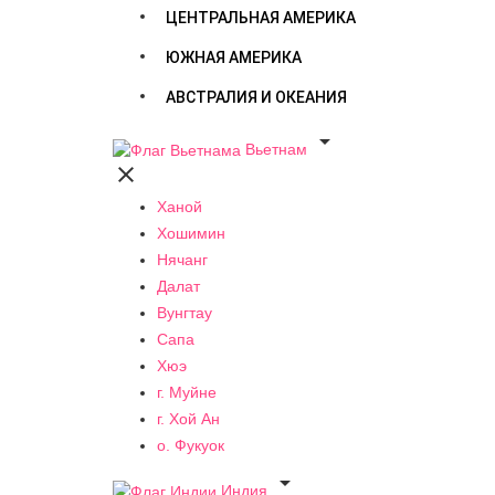
ЦЕНТРАЛЬНАЯ АМЕРИКА
ЮЖНАЯ АМЕРИКА
АВСТРАЛИЯ И ОКЕАНИЯ

Вьетнам

Ханой
Хошимин
Нячанг
Далат
Вунгтау
Сапа
Хюэ
г. Муйне
г. Хой Ан
о. Фукуок

Индия