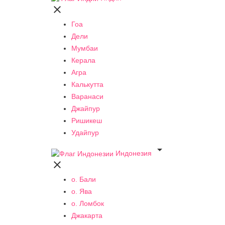

Гоа
Дели
Мумбаи
Керала
Агра
Калькутта
Варанаси
Джайпур
Ришикеш
Удайпур

Индонезия

о. Бали
о. Ява
о. Ломбок
Джакарта