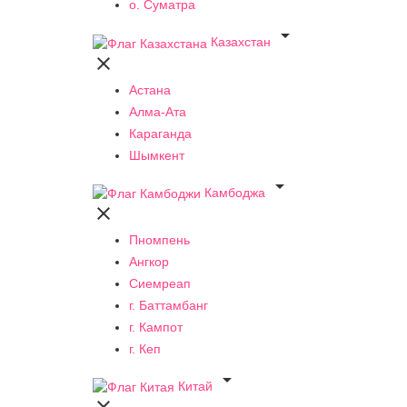
о. Суматра

Казахстан

Астана
Алма-Ата
Караганда
Шымкент

Камбоджа

Пномпень
Ангкор
Сиемреап
г. Баттамбанг
г. Кампот
г. Кеп

Китай