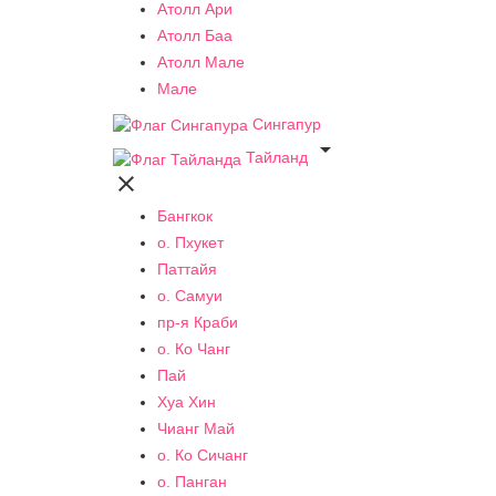
Атолл Ари
Атолл Баа
Атолл Мале
Мале
Сингапур

Тайланд

Бангкок
о. Пхукет
Паттайя
о. Самуи
пр-я Краби
о. Ко Чанг
Пай
Хуа Хин
Чианг Май
о. Ко Сичанг
о. Панган