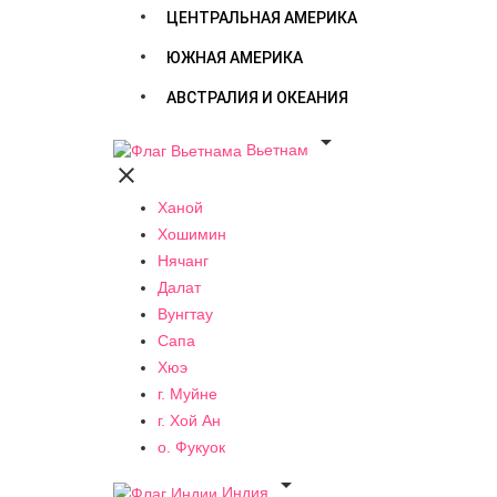
ЦЕНТРАЛЬНАЯ АМЕРИКА
ЮЖНАЯ АМЕРИКА
АВСТРАЛИЯ И ОКЕАНИЯ

Вьетнам

Ханой
Хошимин
Нячанг
Далат
Вунгтау
Сапа
Хюэ
г. Муйне
г. Хой Ан
о. Фукуок

Индия