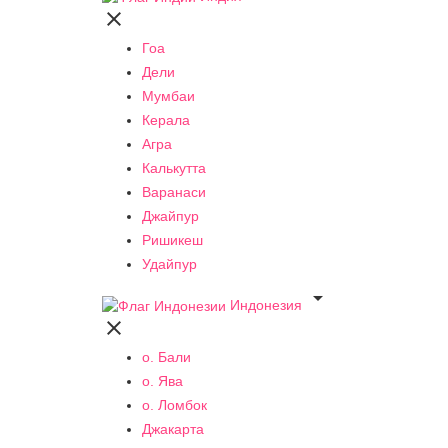

Гоа
Дели
Мумбаи
Керала
Агра
Калькутта
Варанаси
Джайпур
Ришикеш
Удайпур

Индонезия

о. Бали
о. Ява
о. Ломбок
Джакарта