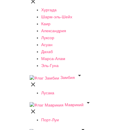

Хургада
Шарм-эль-Шейх
Каир
Александрия
Луксор
Асуан
Дахаб
Марса-Алам
Эль-Гуна

Замбия

Лусака

Маврикий

Порт-Луи
