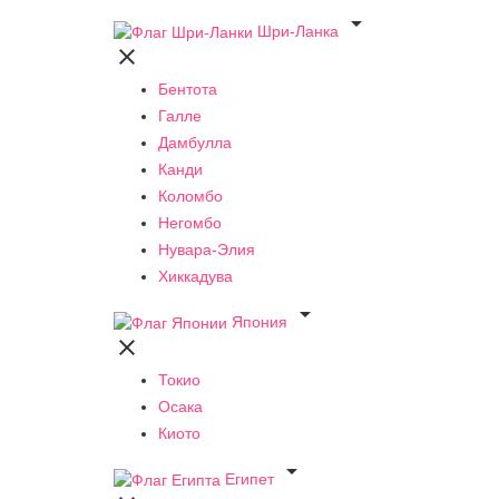

Шри-Ланка

Бентота
Галле
Дамбулла
Канди
Коломбо
Негомбо
Нувара-Элия
Хиккадува

Япония

Токио
Осака
Киото

Египет