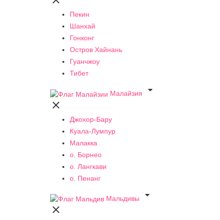

Пекин
Шанхай
Гонконг
Остров Хайнань
Гуанчжоу
Тибет

Малайзия

Джохор-Бару
Куала-Лумпур
Малакка
о. Борнео
о. Лангкави
о. Пенанг

Мальдивы
