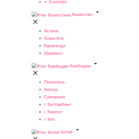
о. Суматра

Казахстан

Астана
Алма-Ата
Караганда
Шымкент

Камбоджа

Пномпень
Ангкор
Сиемреап
г. Баттамбанг
г. Кампот
г. Кеп

Китай