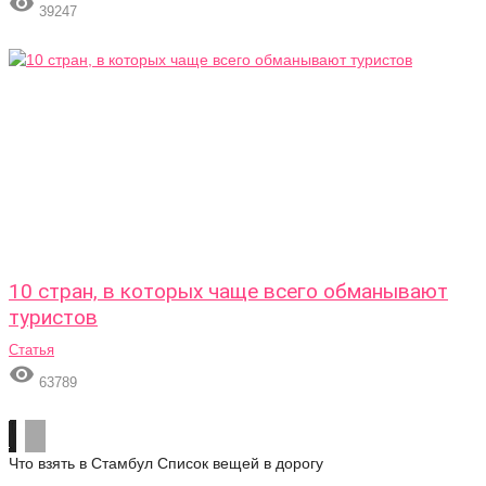

39247
10 стран, в которых чаще всего обманывают
туристов
Статья

63789
Что взять в Стамбул
Список вещей в дорогу