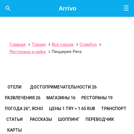
☰

Arrivo
Главная
Турция
Все города
Стамбул




Рестораны и кафе
Пиццерия Pera

ОТЕЛИ
ДОСТОПРИМЕЧАТЕЛЬНОСТИ
26
РАЗВЛЕЧЕНИЯ
26
МАГАЗИНЫ
16
РЕСТОРАНЫ
19
ПОГОДА
26°, ЯСНО
ЦЕНЫ
1 TRY = 1.65 RUB
ТРАНСПОРТ
СТАТЬИ
РАССКАЗЫ
ШОППИНГ
ПЕРЕВОДЧИК
КАРТЫ