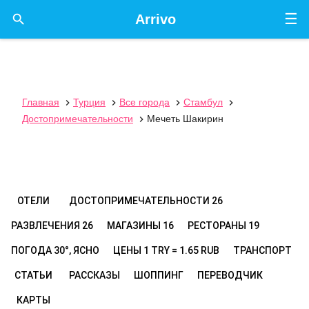
☰

Arrivo
Главная
Турция
Все города
Стамбул




Достопримечательности
Мечеть Шакирин

ОТЕЛИ
ДОСТОПРИМЕЧАТЕЛЬНОСТИ
26
РАЗВЛЕЧЕНИЯ
26
МАГАЗИНЫ
16
РЕСТОРАНЫ
19
ПОГОДА
30°, ЯСНО
ЦЕНЫ
1 TRY = 1.65 RUB
ТРАНСПОРТ
СТАТЬИ
РАССКАЗЫ
ШОППИНГ
ПЕРЕВОДЧИК
КАРТЫ