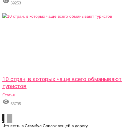

39253
10 стран, в которых чаще всего обманывают
туристов
Статья

63795
Что взять в Стамбул
Список вещей в дорогу