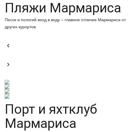
Пляжи Мармариса
Песок и пологий вход в воду – главное отличие Мармариса от
других курортов.


Порт и яхтклуб
Мармариса