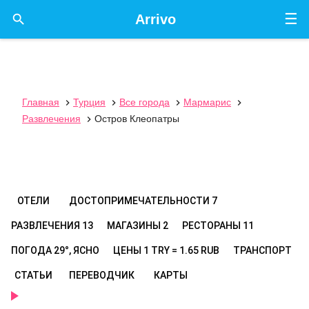
☰

Arrivo
Главная
Турция
Все города
Мармарис




Развлечения
Остров Клеопатры

ОТЕЛИ
ДОСТОПРИМЕЧАТЕЛЬНОСТИ
7
РАЗВЛЕЧЕНИЯ
13
МАГАЗИНЫ
2
РЕСТОРАНЫ
11
ПОГОДА
29°, ЯСНО
ЦЕНЫ
1 TRY = 1.65 RUB
ТРАНСПОРТ
СТАТЬИ
ПЕРЕВОДЧИК
КАРТЫ
