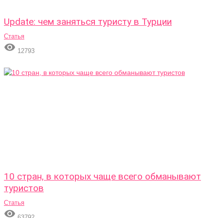
Update: чем заняться туристу в Турции
Статья

12793
10 стран, в которых чаще всего обманывают
туристов
Статья

63792