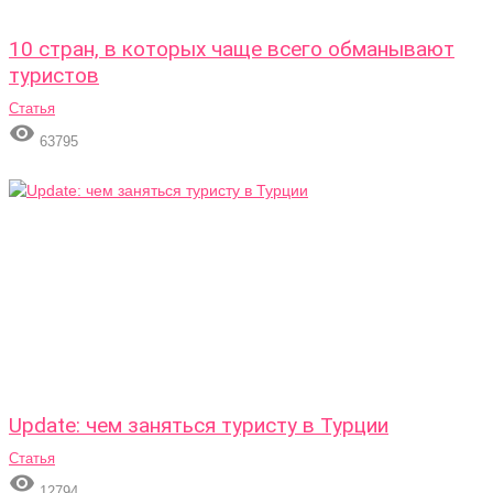
10 стран, в которых чаще всего обманывают
туристов
Статья

63795
Update: чем заняться туристу в Турции
Статья

12794