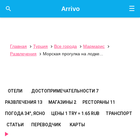
☰

Arrivo
Главная
Турция
Все города
Мармарис




Развлечения
Морская прогулка на лодке...

ОТЕЛИ
ДОСТОПРИМЕЧАТЕЛЬНОСТИ
7
РАЗВЛЕЧЕНИЯ
13
МАГАЗИНЫ
2
РЕСТОРАНЫ
11
ПОГОДА
34°, ЯСНО
ЦЕНЫ
1 TRY = 1.65 RUB
ТРАНСПОРТ
СТАТЬИ
ПЕРЕВОДЧИК
КАРТЫ
