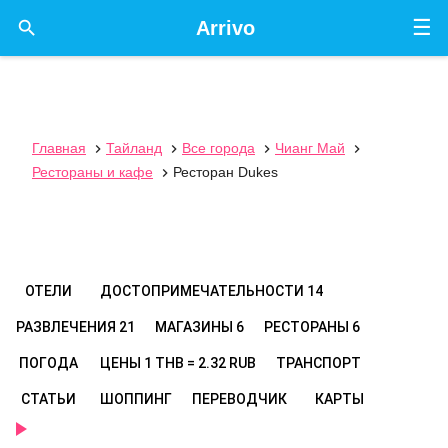
☰

Arrivo
Главная
Тайланд
Все города
Чианг Май




Рестораны и кафе
Ресторан Dukes

ОТЕЛИ
ДОСТОПРИМЕЧАТЕЛЬНОСТИ
14
РАЗВЛЕЧЕНИЯ
21
МАГАЗИНЫ
6
РЕСТОРАНЫ
6
ПОГОДА
ЦЕНЫ
1 THB = 2.32 RUB
ТРАНСПОРТ
СТАТЬИ
ШОППИНГ
ПЕРЕВОДЧИК
КАРТЫ
