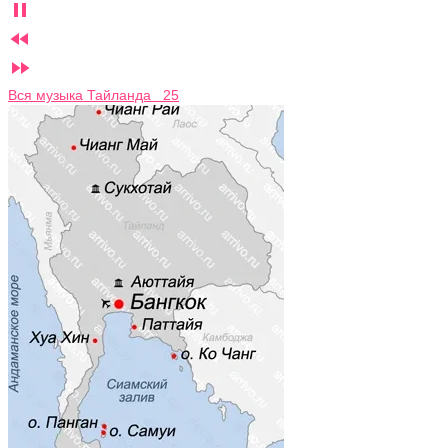



Вся музыка Тайланда 25