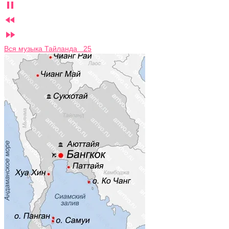



Вся музыка Тайланда 25