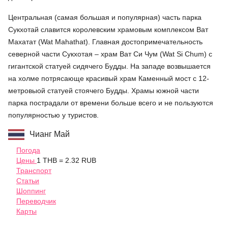
Центральная (самая большая и популярная) часть парка
Сукхотай славится королевским храмовым комплексом Ват
Махатат (Wat Mahathat). Главная достопримечательность
северной части Сукхотая – храм Ват Си Чум (Wat Si Chum) с
гигантской статуей сидячего Будды. На западе возвышается
на холме потрясающе красивый храм Каменный мост с 12-
метровыой статуей стоячего Будды. Храмы южной части
парка пострадали от времени больше всего и не пользуются
популярностью у туристов.
Чианг Май
Погода
Цены
1 THB = 2.32 RUB
Транспорт
Статьи
Шоппинг
Переводчик
Карты