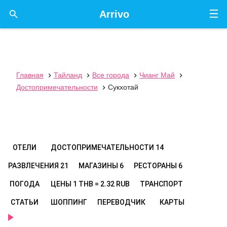
☰

Arrivo
Главная
Тайланд
Все города
Чианг Май




Достопримечательности
Сукхотай

ОТЕЛИ
ДОСТОПРИМЕЧАТЕЛЬНОСТИ
14
РАЗВЛЕЧЕНИЯ
21
МАГАЗИНЫ
6
РЕСТОРАНЫ
6
ПОГОДА
ЦЕНЫ
1 THB = 2.32 RUB
ТРАНСПОРТ
СТАТЬИ
ШОППИНГ
ПЕРЕВОДЧИК
КАРТЫ
