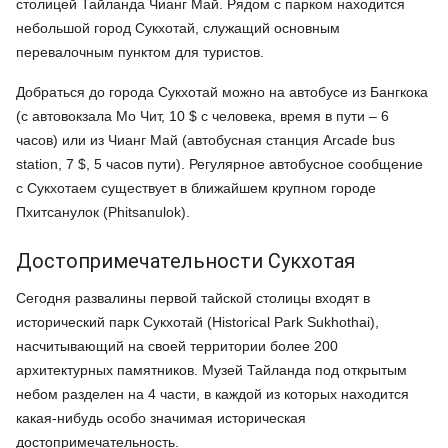
столицей Тайланда Чианг Май. Рядом с парком находится
небольшой город Сукхотай, служащий основным
перевалочным пунктом для туристов.
Добраться до города Сукхотай можно на автобусе из Бангкока
(с автовокзала Мо Чит, 10 $ с человека, время в пути – 6
часов) или из Чианг Май (автобусная станция Arcade bus
station, 7 $, 5 часов пути). Регулярное автобусное сообщение
с Сукхотаем существует в ближайшем крупном городе
Пхитсанулок (Phitsanulok).
Достопримечательности Сукхотая
Сегодня развалины первой тайской столицы входят в
исторический парк Сукхотай (Historical Park Sukhothai),
насчитывающий на своей территории более 200
архитектурных памятников. Музей Тайланда под открытым
небом разделен на 4 части, в каждой из которых находится
какая-нибудь особо значимая историческая
достопримечательность.