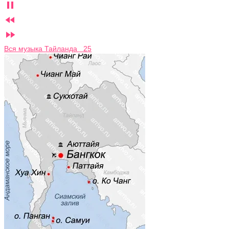



Вся музыка Тайланда 25