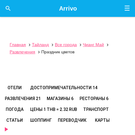
☰

Arrivo
Главная
Тайланд
Все города
Чианг Май




Развлечения
Праздник цветов

ОТЕЛИ
ДОСТОПРИМЕЧАТЕЛЬНОСТИ
14
РАЗВЛЕЧЕНИЯ
21
МАГАЗИНЫ
6
РЕСТОРАНЫ
6
ПОГОДА
ЦЕНЫ
1 THB = 2.32 RUB
ТРАНСПОРТ
СТАТЬИ
ШОППИНГ
ПЕРЕВОДЧИК
КАРТЫ
