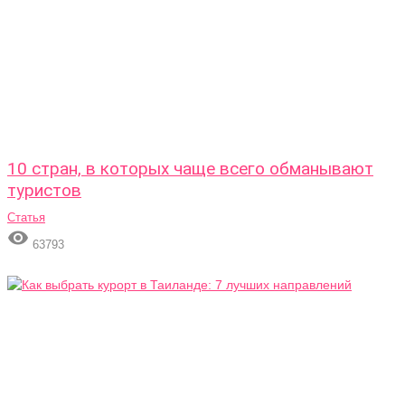
10 стран, в которых чаще всего обманывают
туристов
Статья

63793