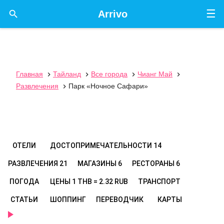
☰

Arrivo
Главная
Тайланд
Все города
Чианг Май




Развлечения
Парк «Ночное Сафари»

ОТЕЛИ
ДОСТОПРИМЕЧАТЕЛЬНОСТИ
14
РАЗВЛЕЧЕНИЯ
21
МАГАЗИНЫ
6
РЕСТОРАНЫ
6
ПОГОДА
ЦЕНЫ
1 THB = 2.32 RUB
ТРАНСПОРТ
СТАТЬИ
ШОППИНГ
ПЕРЕВОДЧИК
КАРТЫ
