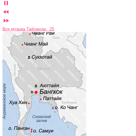



Вся музыка Тайланда 25