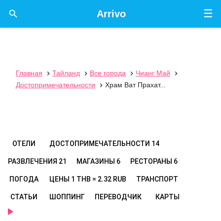
☰

Arrivo
Главная
Тайланд
Все города
Чианг Май




Достопримечательности
Храм Ват Прахат...

ОТЕЛИ
ДОСТОПРИМЕЧАТЕЛЬНОСТИ
14
РАЗВЛЕЧЕНИЯ
21
МАГАЗИНЫ
6
РЕСТОРАНЫ
6
ПОГОДА
ЦЕНЫ
1 THB = 2.32 RUB
ТРАНСПОРТ
СТАТЬИ
ШОППИНГ
ПЕРЕВОДЧИК
КАРТЫ
