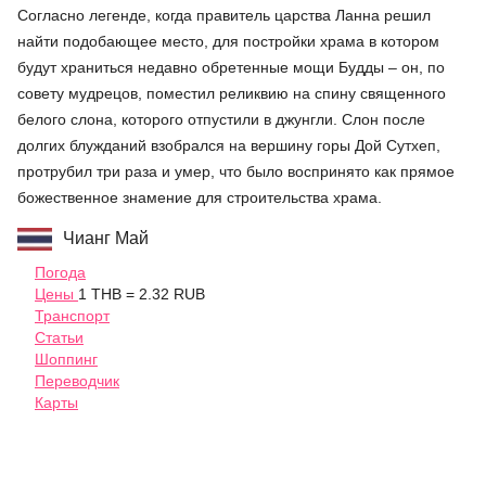
Согласно легенде, когда правитель царства Ланна решил
найти подобающее место, для постройки храма в котором
будут храниться недавно обретенные мощи Будды – он, по
совету мудрецов, поместил реликвию на спину священного
белого слона, которого отпустили в джунгли. Слон после
долгих блужданий взобрался на вершину горы Дой Сутхеп,
протрубил три раза и умер, что было воспринято как прямое
божественное знамение для строительства храма.
Чианг Май
Погода
Цены
1 THB = 2.32 RUB
Транспорт
Статьи
Шоппинг
Переводчик
Карты