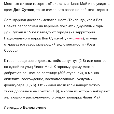
Местные жители говорят: «Приехать в Чианг Май и не увидеть
храм
Дой Сутхеп
, то же самое, что вовсе не побывать здесь».
Легендарная
достопримечательность Тайланда
,
храм
Ват
Прахат, расположен на вершине покрытой джунглями горы
Дой Сутхеп в 15 км к западу от города (на территории
Национального парка Дои Сутхеп-Пуи –
схема
), откуда
открывается завораживающий вид окрестности «Розы
Севера».
К горе проще всего доехать, поймав тук-тук (2 $) или сонгтэо
на одной из улиц Чианг Май. К горному храму можно
добраться пешком по лестнице (306 ступеней), а можно
облегчить восхождение, воспользовавшись услугами
фуникулера (1,6 $). От нижней части горы наверх можно
также добраться на сонгтэо (1 $), многие из которых набирают
желающих у расположенного рядом зоопарка Чианг Май.
Легенда о Белом слоне