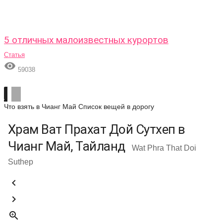
5 отличных малоизвестных курортов
Статья

59038
Что взять в Чианг Май
Список вещей в дорогу
Храм Ват Прахат Дой Cутхеп в
Чианг Май, Тайланд
Wat Phra That Doi
Suthep


