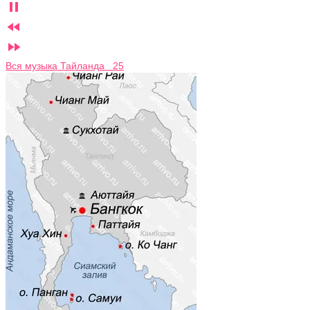



Вся музыка Тайланда 25