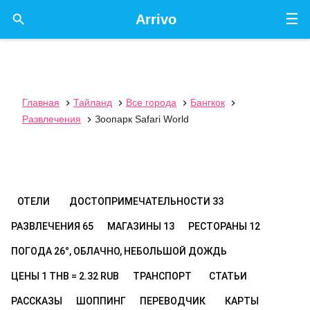
☰

Arrivo
Главная
Тайланд
Все города
Бангкок




Развлечения
Зоопарк Safari World

ОТЕЛИ
ДОСТОПРИМЕЧАТЕЛЬНОСТИ
33
РАЗВЛЕЧЕНИЯ
65
МАГАЗИНЫ
13
РЕСТОРАНЫ
12
ПОГОДА
26°, ОБЛАЧНО, НЕБОЛЬШОЙ ДОЖДЬ
ЦЕНЫ
1 THB = 2.32 RUB
ТРАНСПОРТ
СТАТЬИ
РАССКАЗЫ
ШОППИНГ
ПЕРЕВОДЧИК
КАРТЫ