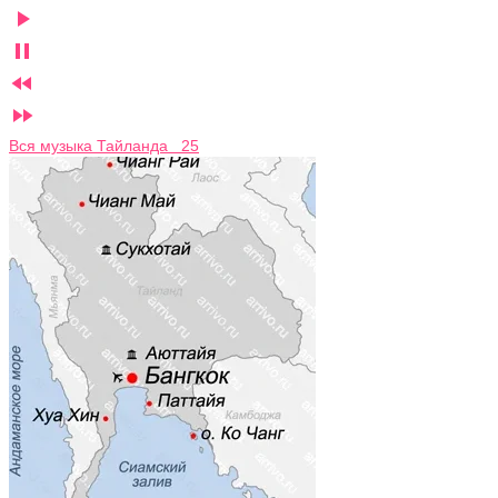




Вся музыка Тайланда 25