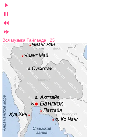




Вся музыка Тайланда 25