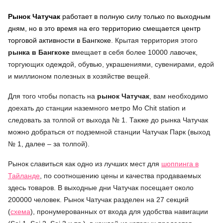
Рынок Чатучак
работает в полную силу только по выходным
дням, но в это время на его территорию смещается центр
торговой активности в Бангкоке
. Крытая территория этого
рынка в Бангкоке
вмещает в себя более 10000 лавочек,
торгующих одеждой, обувью, украшениями, сувенирами, едой
и миллионом полезных в хозяйстве вещей.
Для того чтобы попасть на
рынок Чатучак
, вам необходимо
доехать до станции наземного метро Mo Chit station и
следовать за толпой от выхода № 1. Также до рынка Чатучак
можно добраться от подземной станции Чатучак Парк (выход
№ 1, далее – за толпой).
Рынок славиться как одно из лучших мест для
шоппинга в
Тайланде
, по соотношению цены и качества продаваемых
здесь товаров. В выходные дни Чатучак посещает около
200000 человек. Рынок Чатучак разделен на 27 секций
(
схема
), пронумерованных от входа для удобства навигации