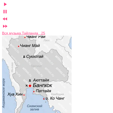




Вся музыка Тайланда 25