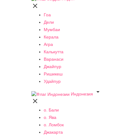

Гоа
Дели
Мумбаи
Керала
Агра
Калькутта
Варанаси
Джайпур
Ришикеш
Удайпур

Индонезия

о. Бали
о. Ява
о. Ломбок
Джакарта