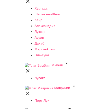

Хургада
Шарм-эль-Шейх
Каир
Александрия
Луксор
Асуан
Дахаб
Марса-Алам
Эль-Гуна

Замбия

Лусака

Маврикий

Порт-Луи
