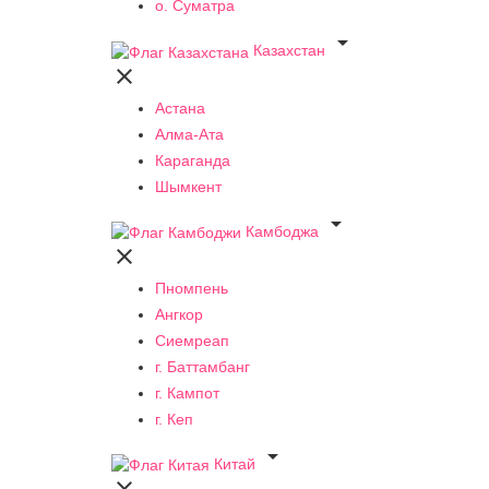
о. Суматра

Казахстан

Астана
Алма-Ата
Караганда
Шымкент

Камбоджа

Пномпень
Ангкор
Сиемреап
г. Баттамбанг
г. Кампот
г. Кеп

Китай