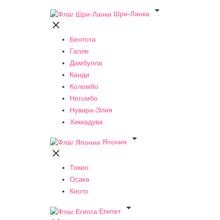

Шри-Ланка

Бентота
Галле
Дамбулла
Канди
Коломбо
Негомбо
Нувара-Элия
Хиккадува

Япония

Токио
Осака
Киото

Египет