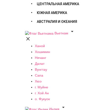
ЦЕНТРАЛЬНАЯ АМЕРИКА
ЮЖНАЯ АМЕРИКА
АВСТРАЛИЯ И ОКЕАНИЯ

Вьетнам

Ханой
Хошимин
Нячанг
Далат
Вунгтау
Сапа
Хюэ
г. Муйне
г. Хой Ан
о. Фукуок

Индия