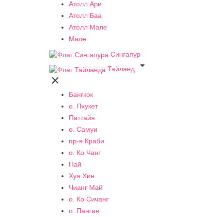
Атолл Ари
Атолл Баа
Атолл Мале
Мале
Сингапур

Тайланд

Бангкок
о. Пхукет
Паттайя
о. Самуи
пр-я Краби
о. Ко Чанг
Пай
Хуа Хин
Чианг Май
о. Ко Сичанг
о. Панган