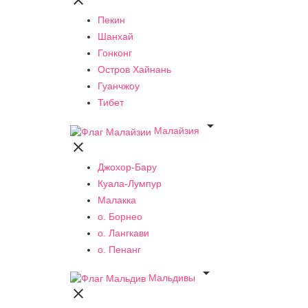

Пекин
Шанхай
Гонконг
Остров Хайнань
Гуанчжоу
Тибет

Малайзия

Джохор-Бару
Куала-Лумпур
Малакка
о. Борнео
о. Лангкави
о. Пенанг

Мальдивы
