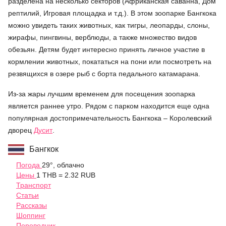
разделена на несколько секторов (Африканская саванна, Дом
рептилий, Игровая площадка и т.д.). В этом зоопарке Бангкока
можно увидеть таких животных, как тигры, леопарды, слоны,
жирафы, пингвины, верблюды, а также множество видов
обезьян. Детям будет интересно принять личное участие в
кормлении животных, покататься на пони или посмотреть на
резвящихся в озере рыб с борта педального катамарана.
Из-за жары лучшим временем для посещения зоопарка
является раннее утро. Рядом с парком находится еще одна
популярная достопримечательность Бангкока – Королевский
дворец
Дусит
.
Бангкок
Погода
29°, облачно
Цены
1 THB = 2.32 RUB
Транспорт
Статьи
Рассказы
Шоппинг
Переводчик