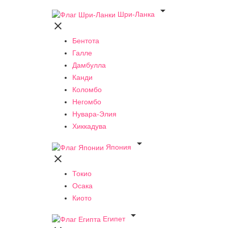

Шри-Ланка

Бентота
Галле
Дамбулла
Канди
Коломбо
Негомбо
Нувара-Элия
Хиккадува

Япония

Токио
Осака
Киото

Египет