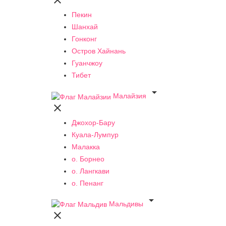

Пекин
Шанхай
Гонконг
Остров Хайнань
Гуанчжоу
Тибет

Малайзия

Джохор-Бару
Куала-Лумпур
Малакка
о. Борнео
о. Лангкави
о. Пенанг

Мальдивы
