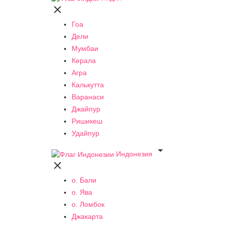

Гоа
Дели
Мумбаи
Керала
Агра
Калькутта
Варанаси
Джайпур
Ришикеш
Удайпур

Индонезия

о. Бали
о. Ява
о. Ломбок
Джакарта