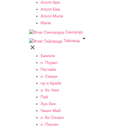
Атолл Ари
Атолл Баа
Атолл Мале
Мале
Сингапур

Тайланд

Бангкок
о. Пхукет
Паттайя
о. Самуи
пр-я Краби
о. Ко Чанг
Пай
Хуа Хин
Чианг Май
о. Ко Сичанг
о. Панган