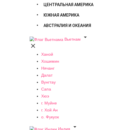
ЦЕНТРАЛЬНАЯ АМЕРИКА
ЮЖНАЯ АМЕРИКА
АВСТРАЛИЯ И ОКЕАНИЯ

Вьетнам

Ханой
Хошимин
Нячанг
Далат
Вунгтау
Сапа
Хюэ
г. Муйне
г. Хой Ан
о. Фукуок

Индия