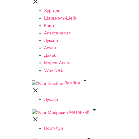

Хургада
Шарм-эль-Шейх
Каир
Александрия
Луксор
Асуан
Дахаб
Марса-Алам
Эль-Гуна

Замбия

Лусака

Маврикий

Порт-Луи
