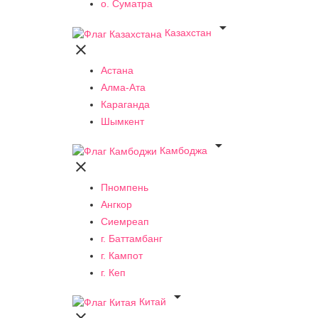
о. Суматра

Казахстан

Астана
Алма-Ата
Караганда
Шымкент

Камбоджа

Пномпень
Ангкор
Сиемреап
г. Баттамбанг
г. Кампот
г. Кеп

Китай