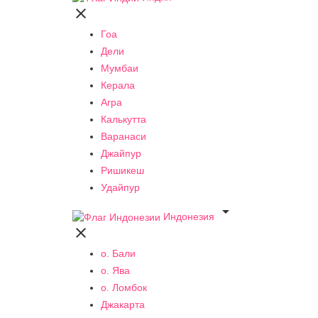

Гоа
Дели
Мумбаи
Керала
Агра
Калькутта
Варанаси
Джайпур
Ришикеш
Удайпур

Индонезия

о. Бали
о. Ява
о. Ломбок
Джакарта