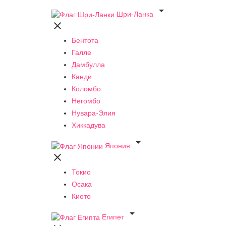

Шри-Ланка

Бентота
Галле
Дамбулла
Канди
Коломбо
Негомбо
Нувара-Элия
Хиккадува

Япония

Токио
Осака
Киото

Египет