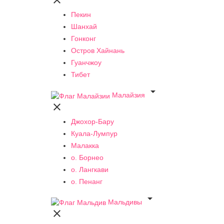

Пекин
Шанхай
Гонконг
Остров Хайнань
Гуанчжоу
Тибет

Малайзия

Джохор-Бару
Куала-Лумпур
Малакка
о. Борнео
о. Лангкави
о. Пенанг

Мальдивы
