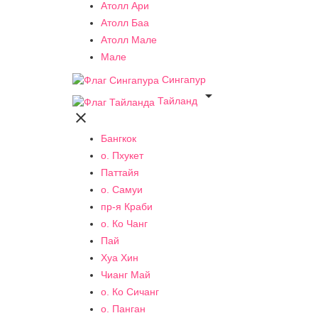
Атолл Ари
Атолл Баа
Атолл Мале
Мале
Сингапур

Тайланд

Бангкок
о. Пхукет
Паттайя
о. Самуи
пр-я Краби
о. Ко Чанг
Пай
Хуа Хин
Чианг Май
о. Ко Сичанг
о. Панган