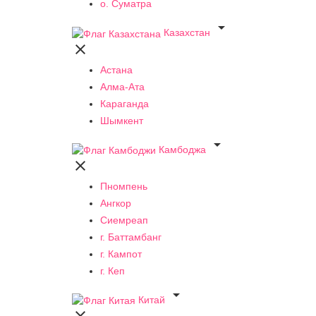
о. Суматра

Казахстан

Астана
Алма-Ата
Караганда
Шымкент

Камбоджа

Пномпень
Ангкор
Сиемреап
г. Баттамбанг
г. Кампот
г. Кеп

Китай