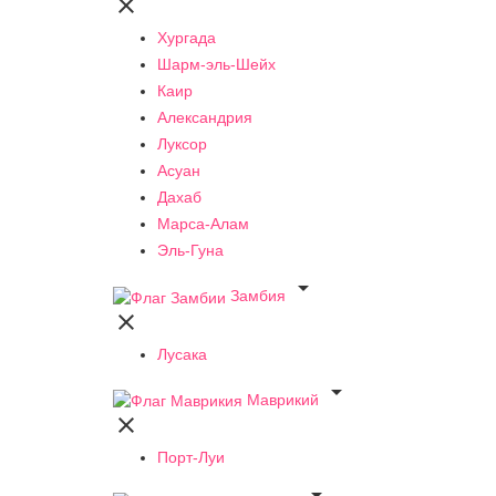

Хургада
Шарм-эль-Шейх
Каир
Александрия
Луксор
Асуан
Дахаб
Марса-Алам
Эль-Гуна

Замбия

Лусака

Маврикий

Порт-Луи
