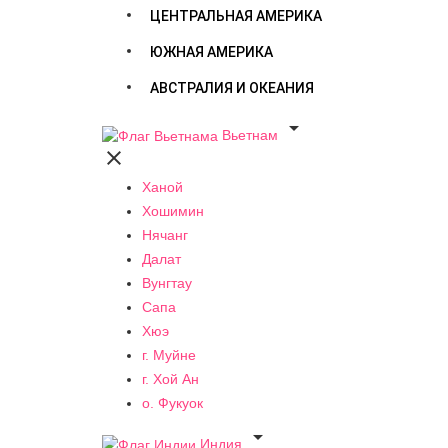
ЦЕНТРАЛЬНАЯ АМЕРИКА
ЮЖНАЯ АМЕРИКА
АВСТРАЛИЯ И ОКЕАНИЯ

Вьетнам

Ханой
Хошимин
Нячанг
Далат
Вунгтау
Сапа
Хюэ
г. Муйне
г. Хой Ан
о. Фукуок

Индия