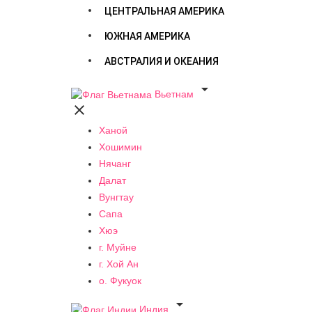
ЦЕНТРАЛЬНАЯ АМЕРИКА
ЮЖНАЯ АМЕРИКА
АВСТРАЛИЯ И ОКЕАНИЯ

Вьетнам

Ханой
Хошимин
Нячанг
Далат
Вунгтау
Сапа
Хюэ
г. Муйне
г. Хой Ан
о. Фукуок

Индия