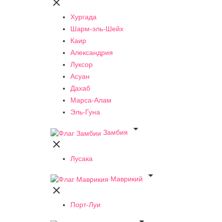

Хургада
Шарм-эль-Шейх
Каир
Александрия
Луксор
Асуан
Дахаб
Марса-Алам
Эль-Гуна

Замбия

Лусака

Маврикий

Порт-Луи
