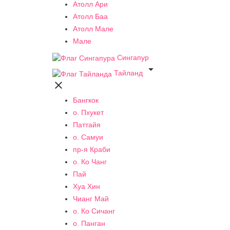
Атолл Ари
Атолл Баа
Атолл Мале
Мале
Сингапур

Тайланд

Бангкок
о. Пхукет
Паттайя
о. Самуи
пр-я Краби
о. Ко Чанг
Пай
Хуа Хин
Чианг Май
о. Ко Сичанг
о. Панган