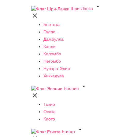

Шри-Ланка

Бентота
Галле
Дамбулла
Канди
Коломбо
Негомбо
Нувара-Элия
Хиккадува

Япония

Токио
Осака
Киото

Египет