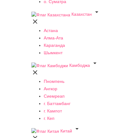
о. Суматра

Казахстан

Астана
Алма-Ата
Караганда
Шымкент

Камбоджа

Пномпень
Ангкор
Сиемреап
г. Баттамбанг
г. Кампот
г. Кеп

Китай