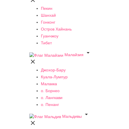

Пекин
Шанхай
Гонконг
Остров Хайнань
Гуанчжоу
Тибет

Малайзия

Джохор-Бару
Куала-Лумпур
Малакка
о. Борнео
о. Лангкави
о. Пенанг

Мальдивы
