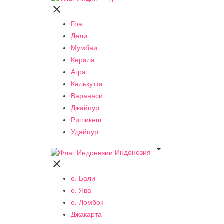

Гоа
Дели
Мумбаи
Керала
Агра
Калькутта
Варанаси
Джайпур
Ришикеш
Удайпур

Индонезия

о. Бали
о. Ява
о. Ломбок
Джакарта