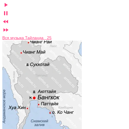




Вся музыка Тайланда 25