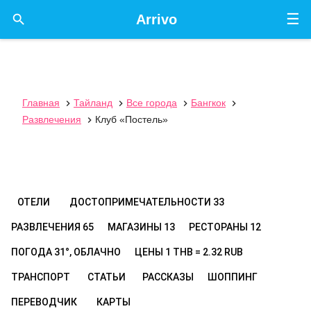
☰

Arrivo
Главная
Тайланд
Все города
Бангкок




Развлечения
Клуб «Постель»

ОТЕЛИ
ДОСТОПРИМЕЧАТЕЛЬНОСТИ
33
РАЗВЛЕЧЕНИЯ
65
МАГАЗИНЫ
13
РЕСТОРАНЫ
12
ПОГОДА
31°, ОБЛАЧНО
ЦЕНЫ
1 THB = 2.32 RUB
ТРАНСПОРТ
СТАТЬИ
РАССКАЗЫ
ШОППИНГ
ПЕРЕВОДЧИК
КАРТЫ