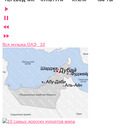




Вся музыка ОАЭ 10