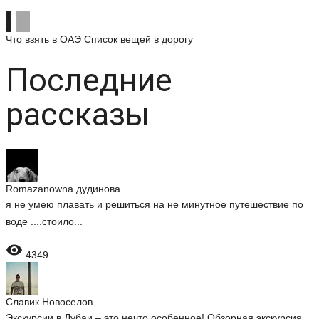
Что взять в ОАЭ
Список вещей в дорогу
Последние
рассказы
Romazanowna дудинова
я не умею плавать и решиться на не минутное путешествие по
воде ....стоило...

4349
Славик Новоселов
Экскурсии в Дубаи – это нечто особенное! Обзорная экскурсия