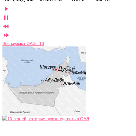




Вся музыка ОАЭ 10