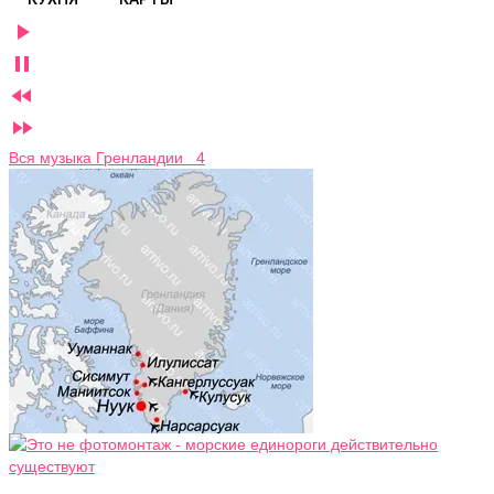




Вся музыка Гренландии 4