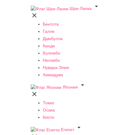

Шри-Ланка

Бентота
Галле
Дамбулла
Канди
Коломбо
Негомбо
Нувара-Элия
Хиккадува

Япония

Токио
Осака
Киото

Египет