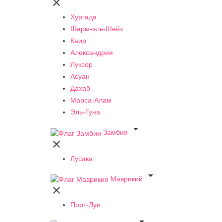

Хургада
Шарм-эль-Шейх
Каир
Александрия
Луксор
Асуан
Дахаб
Марса-Алам
Эль-Гуна

Замбия

Лусака

Маврикий

Порт-Луи
