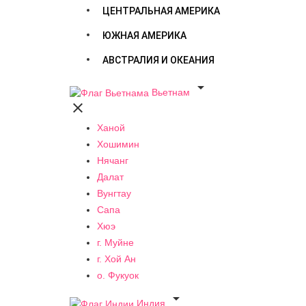
ЦЕНТРАЛЬНАЯ АМЕРИКА
ЮЖНАЯ АМЕРИКА
АВСТРАЛИЯ И ОКЕАНИЯ

Вьетнам

Ханой
Хошимин
Нячанг
Далат
Вунгтау
Сапа
Хюэ
г. Муйне
г. Хой Ан
о. Фукуок

Индия