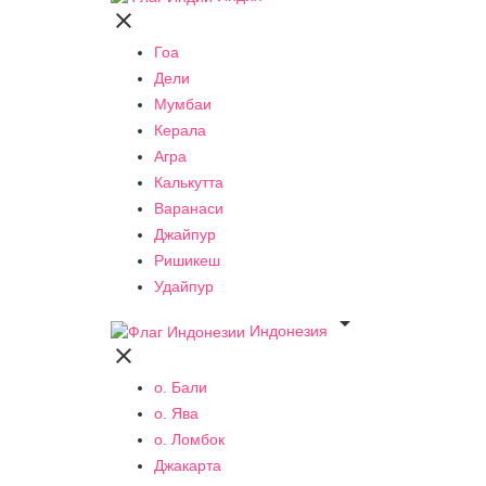

Гоа
Дели
Мумбаи
Керала
Агра
Калькутта
Варанаси
Джайпур
Ришикеш
Удайпур

Индонезия

о. Бали
о. Ява
о. Ломбок
Джакарта