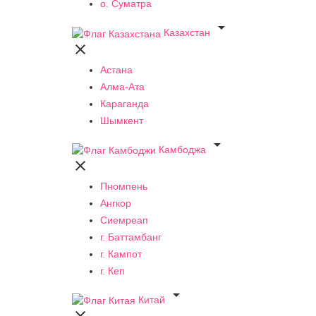
о. Суматра

Казахстан

Астана
Алма-Ата
Караганда
Шымкент

Камбоджа

Пномпень
Ангкор
Сиемреап
г. Баттамбанг
г. Кампот
г. Кеп

Китай