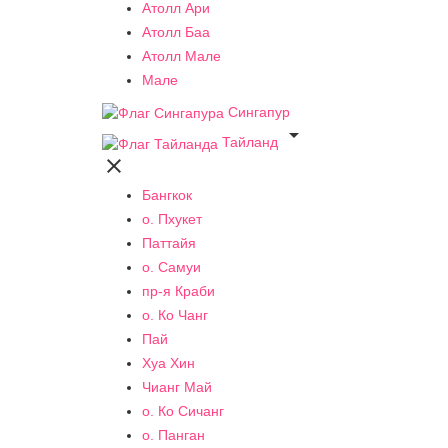
Атолл Ари
Атолл Баа
Атолл Мале
Мале
Сингапур

Тайланд

Бангкок
о. Пхукет
Паттайя
о. Самуи
пр-я Краби
о. Ко Чанг
Пай
Хуа Хин
Чианг Май
о. Ко Сичанг
о. Панган