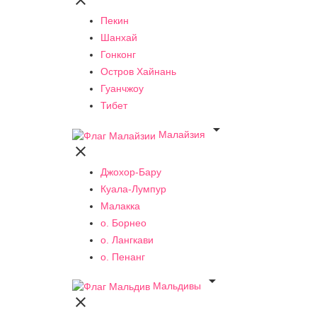

Пекин
Шанхай
Гонконг
Остров Хайнань
Гуанчжоу
Тибет

Малайзия

Джохор-Бару
Куала-Лумпур
Малакка
о. Борнео
о. Лангкави
о. Пенанг

Мальдивы
