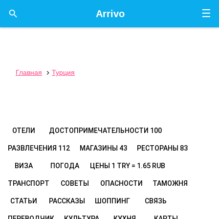
☰

Arrivo
Главная
Турция

ОТЕЛИ
ДОСТОПРИМЕЧАТЕЛЬНОСТИ
100
РАЗВЛЕЧЕНИЯ
112
МАГАЗИНЫ
43
РЕСТОРАНЫ
83
ВИЗА
ПОГОДА
ЦЕНЫ
1 TRY = 1.65 RUB
ТРАНСПОРТ
СОВЕТЫ
ОПАСНОСТИ
ТАМОЖНЯ
СТАТЬИ
РАССКАЗЫ
ШОППИНГ
СВЯЗЬ
ПЕРЕВОДЧИК
КУЛЬТУРА
КУХНЯ
КАРТЫ