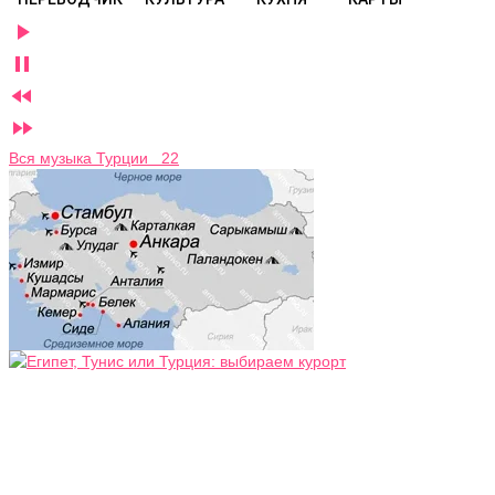




Вся музыка Турции 22