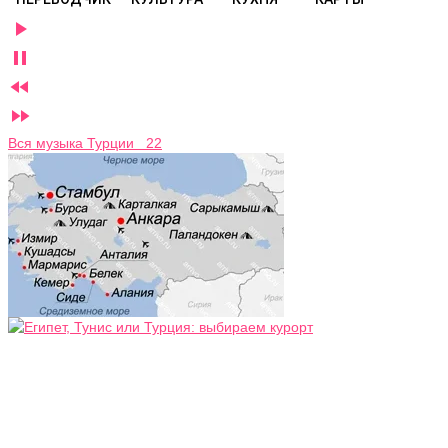




Вся музыка Турции 22