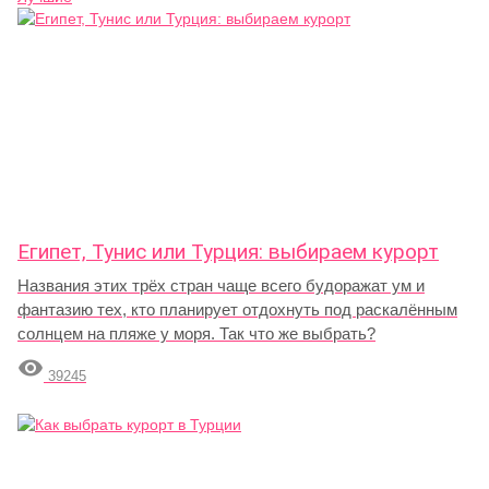
Египет, Тунис или Турция: выбираем курорт
Названия этих трёх стран чаще всего будоражат ум и
фантазию тех, кто планирует отдохнуть под раскалённым
солнцем на пляже у моря. Так что же выбрать?

39245