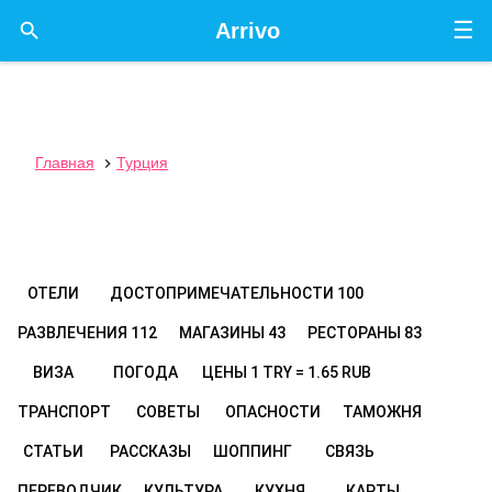
☰

Arrivo
Главная
Турция

ОТЕЛИ
ДОСТОПРИМЕЧАТЕЛЬНОСТИ
100
РАЗВЛЕЧЕНИЯ
112
МАГАЗИНЫ
43
РЕСТОРАНЫ
83
ВИЗА
ПОГОДА
ЦЕНЫ
1 TRY = 1.65 RUB
ТРАНСПОРТ
СОВЕТЫ
ОПАСНОСТИ
ТАМОЖНЯ
СТАТЬИ
РАССКАЗЫ
ШОППИНГ
СВЯЗЬ
ПЕРЕВОДЧИК
КУЛЬТУРА
КУХНЯ
КАРТЫ